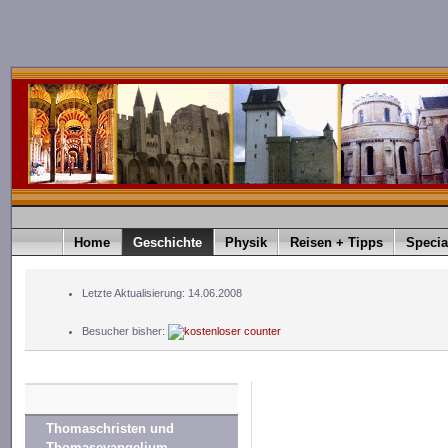
timediver®.timediver Deutschland. timedi
Germany. timediver is a Registered Trad
Home
Geschichte
Physik
Reisen + Tipps
Specia
Letzte Aktualisierung: 14.06.2008
Besucher bisher:
Thomaschristen und
Thomasevangelium