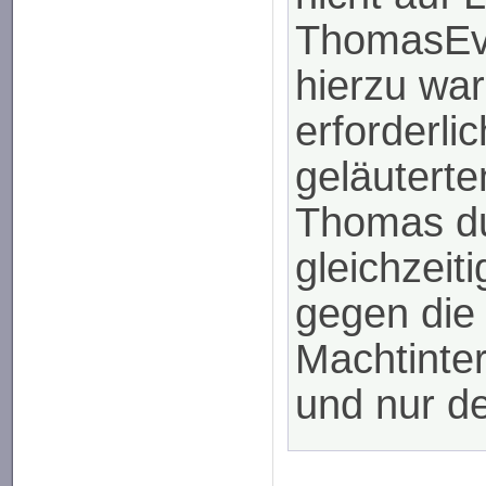
ThomasEv
hierzu wa
erforderli
geläuterte
Thomas du
gleichzeit
gegen die 
Machtinter
und nur de