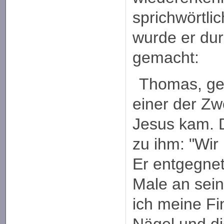
sprichwörtli
wurde er du
gemacht:
Thomas, gen
einer der Zwö
Jesus kam. 
zu ihm: "Wir
Er entgegnet
Male an sei
ich meine Fi
Nägel und di