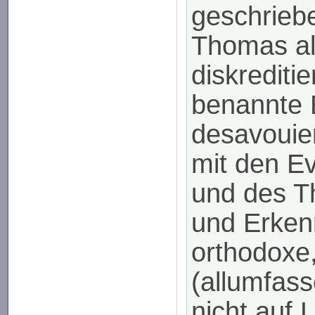
geschrieb
Thomas al
diskrediti
benannte 
desavouie
mit den E
und des T
und Erken
orthodoxe,
(allumfass
nicht auf 