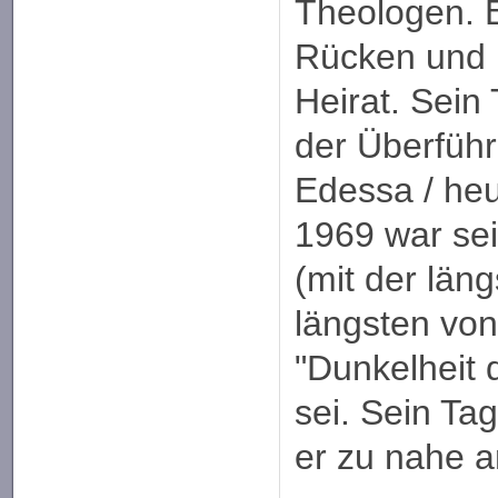
Theologen. E
Rücken und m
Heirat. Sein 
der Überfüh
Edessa / heu
1969 war se
(mit der län
längsten von
"Dunkelheit
sei. Sein Tag
er zu nahe a