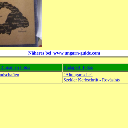
Näheres bei www.ungarn-guide.com
 Rumänien Fotos
Budapest -Fotos
ndschaften
"Altungarische"
Szekler Kerbschrift - Rovásírás