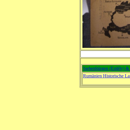
Siebenbürgen (Erdély) &
Rumänien Historische La