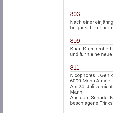
803
Nach einer einjähr
bulgarischen Thron
809
Khan Krum erobert d
und führt eine neu
811
Nicophores I. Genik
6000-Mann Armee di
Am 24. Juli vernich
Mann.
Aus dem Schädel Kai
beschlagene Trinksc