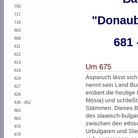
700
717
"Donaub
718
803
681 
809
811
812
813
Um 675
814
Asparuch lässt sic
824
nennt sein Land Bul
827
erobert die heutig
829
Mösia) und schließt
836 - 852
Stämmen. Dieses Bü
862
des slawisch-bulga
863
zwischen den ethisc
870
Urbulgaren und Sl
879