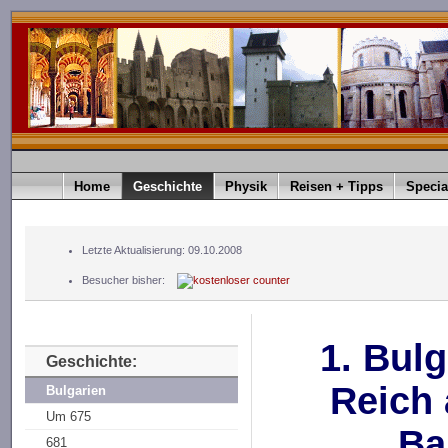
Home
Geschichte
Physik
Reisen + Tipps
Specia
Letzte Aktualisierung: 09.10.2008
Besucher bisher:
1. Bul
Geschichte:
Reich
Bulgarien
Um 675
Ba
681