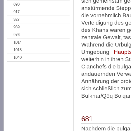
sich gemeinsam ge
893
anstürmende Steppe
917
die vornehmlich Ba
927
Verteidigung des g
969
des Khans waren ge
976
zentrale Gewalt, ta
1014
Während die Urbulg
1018
Umgebung
Haupts
1040
weiterhin in ihre
Clanchefs die bulga
andauernden Verwal
Annährung der prot
sich schließlich zu
Bulkhar/Qöq Bolqar
681
Nachdem die bulgar