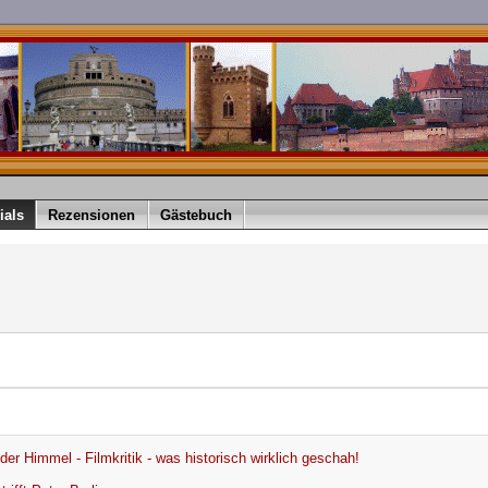
imediver is a Registered Trademark
ials
Rezensionen
Gästebuch
der Himmel - Filmkritik - was historisch wirklich geschah!