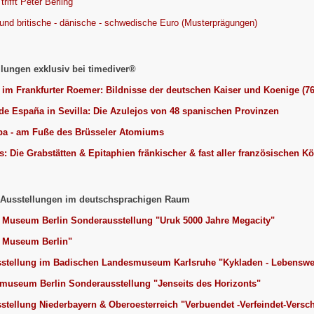
rifft Peter Berling
und britische - dänische - schwedische Euro (Musterprägungen)
ungen exklusiv bei timediver®
 im Frankfurter Roemer: Bildnisse der deutschen Kaiser und Koenige (76
de España in Sevilla: Die Azulejos von 48 spanischen Provinzen
pa - am Fuße des Brüsseler Atomiums
s: Die Grabstätten & Epitaphien fränkischer & fast aller französischen K
Ausstellungen im deutschsprachigen Raum
Museum Berlin Sonderausstellung "Uruk 5000 Jahre Megacity"
 Museum Berlin"
stellung im Badischen Landesmuseum Karlsruhe "Kykladen - Lebenswelt
useum Berlin Sonderausstellung "Jenseits des Horizonts"
tellung Niederbayern & Oberoesterreich "Verbuendet -Verfeindet-Versch