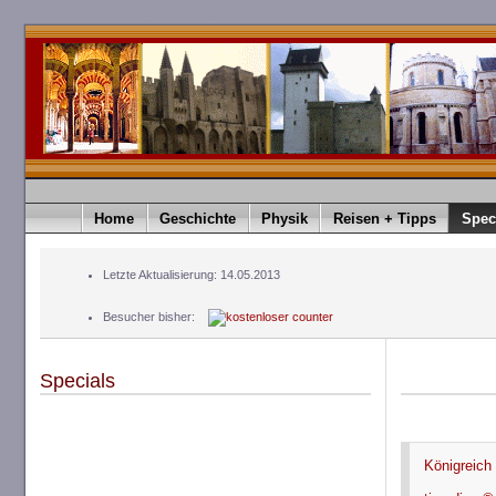
timediver®.timediver Deutschland. timediver ist eine Eingetragene Marke. timediver Germany. t
Home
Geschichte
Physik
Reisen + Tipps
Spec
Letzte Aktualisierung: 14.05.2013
Besucher bisher:
Specials
Königreich 