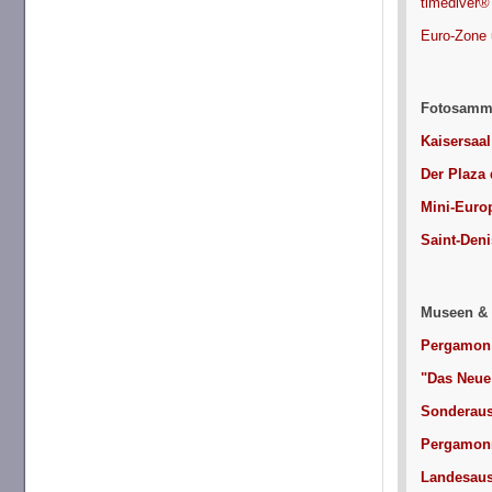
timediver® t
Euro-Zone 
Fotosamml
Kaisersaal
Der Plaza 
Mini-Euro
Saint-Deni
Museen & 
Pergamon 
"Das Neue
Sonderaus
Pergamonm
Landesauss