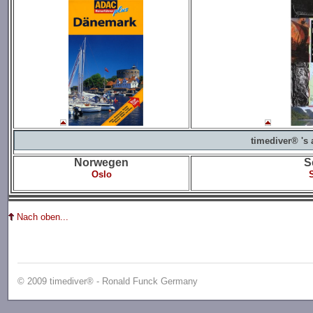
timediver® 's
Norwegen
S
Oslo
Nach oben...
© 2009 timediver® - Ronald Funck Germany