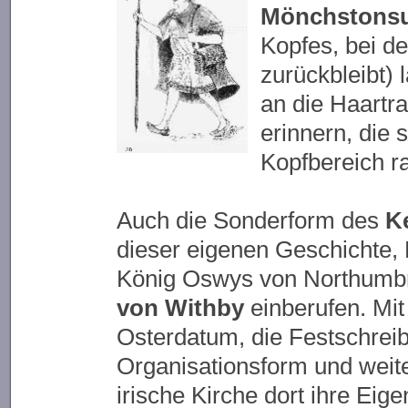
Mönchstons
Kopfes, bei d
zurückbleibt) 
an die Haartr
erinnern, die 
Kopfbereich ra
Auch die Sonderform des
K
dieser eigenen Geschichte, Ku
König Oswys von Northumbr
von Withby
einberufen. Mit
Osterdatum, die Festschrei
Organisationsform und weite
irische Kirche dort ihre Eige