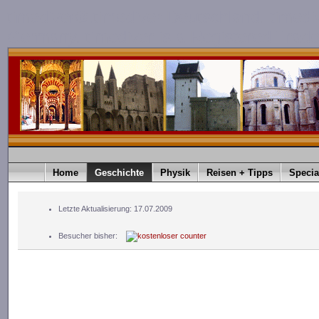
timediver®.timediver Deutschland. timedi
Germany. timediver is a Registered Trad
Home
Geschichte
Physik
Reisen + Tipps
Specia
Letzte Aktualisierung: 17.07.2009
Besucher bisher: