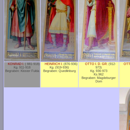
KONRAD I.
( 881-918)
HEINRICH I.
(876-936)
OTTO I. D. GR.
(912-
OTT
Kg. 911-918
Kg. (919-936)
973)
Begraben: Kloster Fulda
Begraben: Quedlinburg
Kg. 936-973
Ks.962
Begraben: Magdeburger
Dom