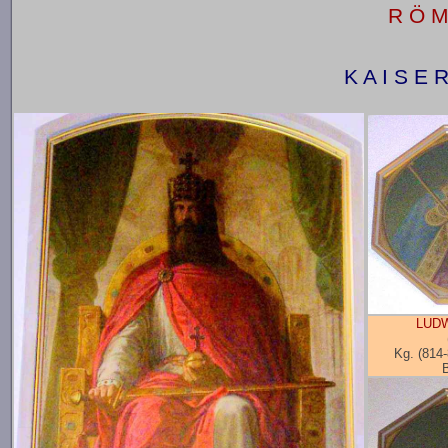
R Ö M
K A I S E R
LUDW
Kg. (814-