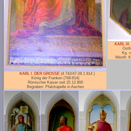
KARL III.
Ostf
Kg. v
Westfr. 
KARL I. DER GROSSE
(4.742/47-28.1.814 )
König der Franken (768-814)
Römischer Kaiser seit 25.12.800
Begraben: Pfalzkapelle in Aachen