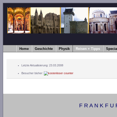
Home
Geschichte
Physik
Reisen + Tipps
Specia
Letzte Aktualisierung: 23.03.2008
Besucher bisher:
F R A N K F U R