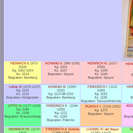
HEINRICH II.
(973-
KONRAD II.
(990-1036)
HEINRICH III.
(1017-
HEIN
1024)
Kg. 1024
1056)
Kg. 1002-1024
Ks. 1027
Kg. 1039
Ks. 1014
Begraben: Speyer
Ks. 1046
B
Begraben: Bamberg
Begraben: Speyer
Lothar III
(1075-1137)
KONRAD III.
(1093-
FRIEDRICH I.
(1122-
HEI
Kg. 1125
1152)
1190)
Ks. 1133
Kg. 1127/38-1152
Kg. 1152
Begraben:
Königslutter
Begraben: Bamberg
Ks. 1155
B
Begraben: Tarsus/Antiochia
OTTO IV.
(1177-1218)
FRIEDRICH II
. (1194-
ADO
RUDOLF I.
(1218-1291)
Kg. 1198
1250)
Kg.
1273
Ks. 1209
Kg. 1211
Begraben:
Speyer
Begraben: Braunschweig
Ks. 1220
Begrab
Begraben: Palermo
HEINRICH VII.
(1274-
FRIEDRICH d. Schöne
LUDWIG IV. der Bayer
K
1313)
(1289-1330)