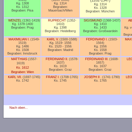
(1282-1347)
Kg. 1308
Kg. 1314
Kg. 1314
Ks. 1312
Begraben:
Ks. 1328
Begraben: Pisa
Mauerbach/Wien
Begraben: München
WENZEL
(1361-1419)
RUPRECHT
(1352-
SIGISMUND
(1368-1437)
Alb
Kg. 1378-1400
1410)
Kg. 1410
Begraben: Prag
Kg. 1398
Ks. 1433
Kg. 
Begraben: Heidelberg
Begraben: Großwardein
Begra
MAXIMILIAN I.
(1549-
KARL V.
(1500-1588)
FERDINAND I.
(1503-
MAXI
1519)
Kg. 1519
- 1556
1564)
Kg. 1486
Ks. 1520
- 1556
Kg. 1556
Ks. 1508
Begraben: Madrid
Ks. 1558
Begraben: Innsbruck
Begraben: Prag
MATTHIAS
(1557-
FERDINAND II.
(1578-
FERDINAND III.
(1608-
LE
1637)
1657)
1619)
Ks. 1619
Ks. 1637
Ks. 1612
Begraben: Graz
Begraben: Graz
Begraben: Wien
KARL VII.
(1697-1745)
FRANZ I.
(1708-1765)
JOSEPH II
. (1741-1790)
LEO
Ks. 1742
Ks. 1745
Ks. 1765
Nach oben...