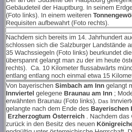
Gebäudeteil der Hauptburg. In seinem Erdge
(Foto links). In einem weiteren
Tonnengewö
Requisiten aufbewahrt (Foto rechts).
Nachdem sich bereits im 14. Jahrhundert au
schlossen sich die Salzburger Landstände 
35 Wachssiegeln (Foto links) beurkundet di
überspannt gelangt man zu der im heute öst
rechts).
Ca. 10 Kilometer flussabwärts münd
entlang entlang noch einmal etwa 15 Kilome
Von bayerischen
Simbach am Inn
gelangt m
Innviertel
gelegene
Braunau am Inn
;
Mode
erwähnten Braunau (Foto links).
Innviert
Das
gelangte nach dem Ende des
Bayerischen 
Erzherzogtum Österreich
. Nachdem das G
zurück in den Besitz des neuen
Königreich
endgültig unter österreichische Herrschaft. 