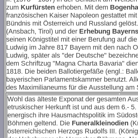
zum
Kurfürsten
erhoben.
Mit dem
Bogenha
französischen Kaiser Napoleon gestattet mi
Bündnis mit Österreich und Russland gelös
(Ansbach, Tirol) und der
Erhebung Bayerns
seinen Königstitel mit einer Berufung auf di
Ludwig im Jahre 817 Bayern mit den nach Os
Ludwig, später als "der Deutsche" bezeichne
dem Schriftzug "Magna Charta Bavaria" die
1818. Die beiden Ballotiergefäße (engl.: Ba
bayerischen Parlamentskammer benutzt. Alle
des Maximilianeums für die Ausstellung am 
Wohl das älteste Exponat der gesamten Auss
etruskischer Herkunft ist und aus dem 6.- 5
energisch ihre Hausmachtspolitik im Südos
Böhmen geltend. Die
Funeralkleinodien
(K
österreichischen Herzogs Rudolfs III. (Köni