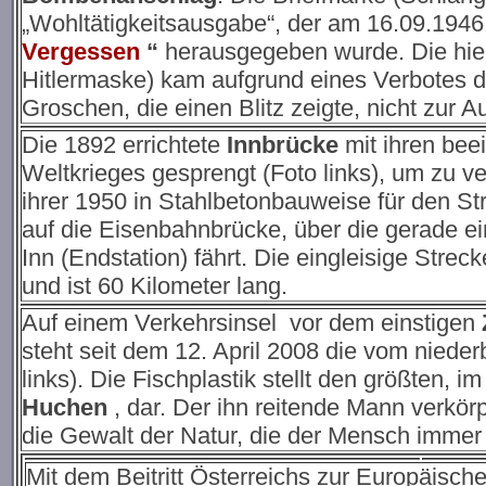
„Wohltätigkeitsausgabe“, der am 16.09.1946
Vergessen
“
herausgegeben wurde. Die hie
Hitlermaske) kam aufgrund eines Verbotes d
Groschen, die einen Blitz zeigte, nicht zur 
Die 1892 errichtete
Innbrücke
mit ihren bee
Weltkrieges gesprengt (Foto links), um zu ver
ihrer 1950 in Stahlbetonbauweise für den Str
auf die Eisenbahnbrücke, über die gerade 
Inn (Endstation) fährt. Die eingleisige Str
und ist 60 Kilometer lang.
Auf einem Verkehrsinsel vor dem einstigen
steht seit dem 12. April 2008 die vom niede
links). Die Fischplastik stellt den größten,
Huchen
, dar. Der ihn reitende Mann verkör
die Gewalt der Natur, die der Mensch immer
Mit dem Beitritt Österreichs zur Europäis