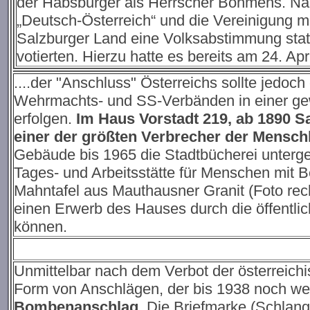
der Habsburger als Herrscher Böhmens. Na
„Deutsch-Österreich“ und die Vereinigung m
Salzburger Land eine Volksabstimmung statt
votierten. Hierzu hatte es bereits am 24. Ap
....der "Anschluss" Österreichs sollte jedoc
Wehrmachts- und SS-Verbänden in einer ge
erfolgen.
Im Haus
Vorstadt 219, ab 1890 S
einer der größten Verbrecher der Mensch
Gebäude bis 1965 die Stadtbücherei untergeb
Tages- und Arbeitsstätte für Menschen mit B
Mahntafel aus Mauthausner Granit (Foto recht
einen Erwerb des Hauses durch die öffentl
können.
Unmittelbar nach dem Verbot der österreich
Form von Anschlägen, der bis 1938 noch weit
Bombenanschlag
.
Die Briefmarke (Schlang