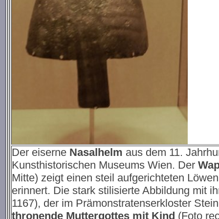
Der eiserne
Nasalhelm
aus dem 11. Jahrhun
Kunsthistorischen Museums Wien. Der
Wap
Mitte) zeigt einen steil aufgerichteten Löw
erinnert. Die stark stilisierte Abbildung mi
1167), der im Prämonstratenserkloster Stei
thronende Muttergottes mit Kind
(Foto re