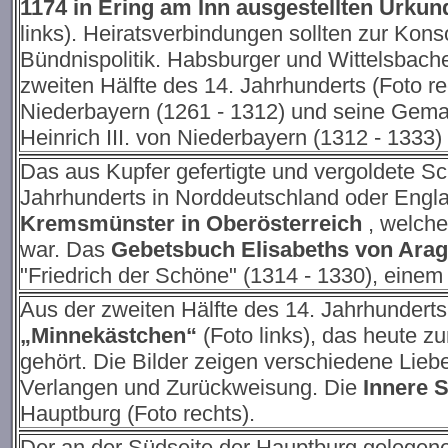
1174 in Ering am Inn ausgestellten Urku
links). Heiratsverbindungen sollten zur Konso
Bündnispolitik. Habsburger und Wittelsbach
zweiten Hälfte des 14. Jahrhunderts (Foto rec
Niederbayern (1261 - 1312) und seine Gema
Heinrich III. von Niederbayern (1312 - 1333
Das aus Kupfer gefertigte und vergoldete 
Jahrhunderts in Norddeutschland oder Englan
Kremsmünster in Oberösterreich
, welche
war. Das
Gebetsbuch Elisabeths von Ara
"Friedrich der Schöne" (1314 - 1330), einem
Aus der zweiten Hälfte des 14. Jahrhundert
„Minnekästchen“
(Foto links), das heute 
gehört. Die Bilder zeigen verschiedene Lieb
Verlangen und Zurückweisung. Die
Innere 
Hauptburg (Foto rechts).
Der an der Südseite der Hauptburg gelegen