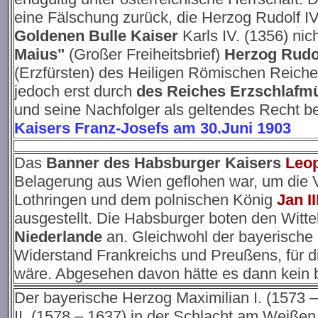
eine Fälschung zurück, die Herzog Rudolf IV
Goldenen Bulle Kaiser
Karls IV. (1356) ni
Maius"
(Großer Freiheitsbrief)
Herzog Rudol
(Erzfürsten) des Heiligen Römischen Reiche
jedoch erst durch
des Reiches Erzschlafmü
und seine Nachfolger als geltendes Recht b
Kaisers Franz-Josefs am 30.Juni 1903
Das
Banner des Habsburger Kaisers
Leop
Belagerung aus Wien geflohen war, um die V
Lothringen und dem polnischen König
Jan I
ausgestellt. Die Habsburger boten den Witt
Niederlande
an.
Gleichwohl der bayerische 
Widerstand Frankreichs und Preußens, für d
wäre. Abgesehen davon hätte es dann kein 
Der bayerische Herzog Maximilian I. (1573 
II. (1578 – 1637) in der Schlacht am Weißen