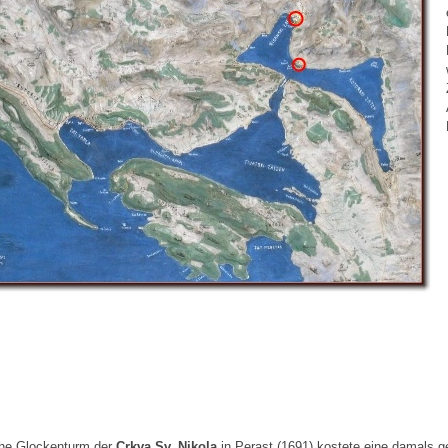
he Glockenturm der
Crkva Sv. Nikola
in Perast (1691) kostete eine damals g