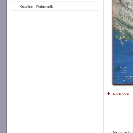
Kroatien - Dubrovnik
Nach oben...
Der 55 m ho