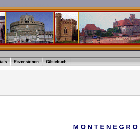
imediver is a Registered Trademark
ials
Rezensionen
Gästebuch
M O N T E N E G R O