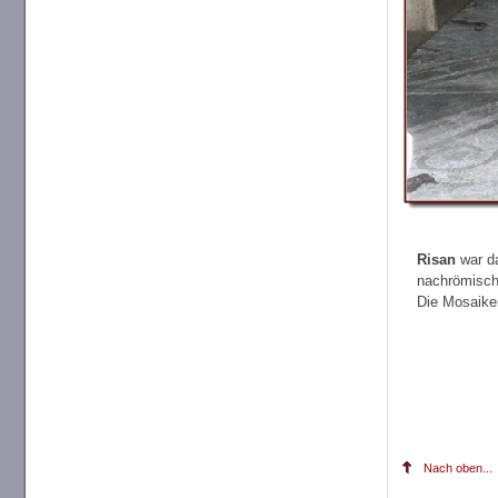
Risan
war da
nachrömische
Die Mosaiken
Nach oben...