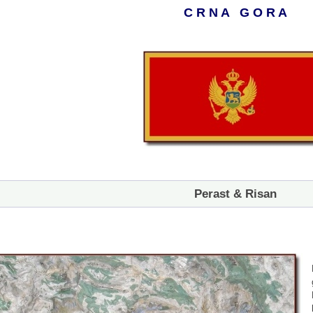
C R N A G O R A
Perast & Risan