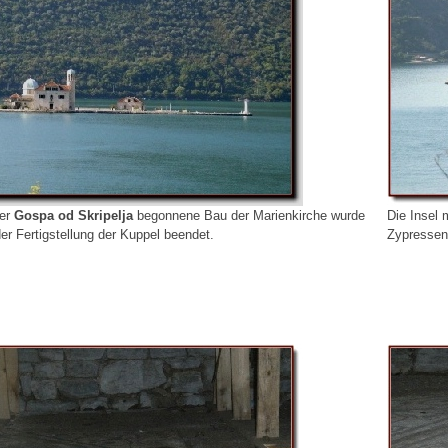
der
Gospa od Skripelja
begonnene Bau der Marienkirche wurde
Die Insel
der Fertigstellung der Kuppel beendet.
Zypressen 