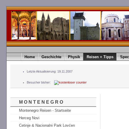
timediver®.timediver Deutschland. timediver ist eine Eingetragene Marke. timediver Germany. t
Home
Geschichte
Physik
Reisen + Tipps
Spec
Letzte Aktualisierung: 19.11.2007
Besucher bisher:
M O N T E N E G R O
Montenegro Reisen - Startseite
Herceg Novi
Cetinje & Nacionalni Park Lovćen