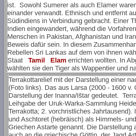
ist. Sowohl Sumerer als auch Elamer waren 
einander verwandt. Ethnisch und entfernt a
Südindiens in Verbindung gebracht. Einer T
Indien eingewandert, während die Vorfahren
Menschen in Pakistan, Afghanistan und Iran
Beweis dafür sein. In diesem Zusammenhang 
Rebellen Sri Lankas auf dem von ihnen währ
Staat
Tamil
Elam
errichten wollten. In 
wählten sie den Tiger als Wappentier und n
Terrakottarelief mit der Darstellung einer n
(Foto links). Das aus Larsa (2000 - 1600 v
Darstellung der Inanna/Ištar gedeutet. Terra
Leihgabe der Uruk-Warka-Sammlung Heidelbe
Terrakotta; 2. vorchristliches Jahrtausend).
und Aschtoret (hebräisch) als Himmels- un
Griechen Astarte genannt. Die Darstellung 
auch an die griechische Göttin der Jagd A