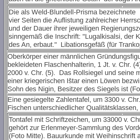
Die als Weld-Blundell-Prisma bezeichnete
vier Seiten die Auflistung zahlreicher Herr
und der Dauer ihrer jeweiligen Regierungszeit
sinngemäß die Inschrift: "Lugalkisalsi, de
des An, erbaut." Libationsgefäß (für Trank
Oberkörper einer männlichen Gründungsfigur
bekleideten Flaschenhalterin, 1 Jt. v. Chr.
2000 v. Chr. (5). Das Rollsiegel und seine
einer kriegerischen Ištar einen Löwen bezwin
Sohn des Nigin, Besitzer des Siegels ist (Fot
Eine gesiegelte Zahlentafel, um 3300 v. Chr. 
Fischen unterschiedlicher Qualitätsklassen, d
Tontafel mit Schriftzeichen, um 33000 v. Chr
gehört zur Erlenmeyer-Sammlung des Vorde
(Foto Mitte). Bauurkunde mit Weihinschrift