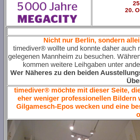
25
20. O
Nicht nur Berlin, sondern alle
timediver® wollte und konnte daher auch n
gelegenen Mannheim zu besuchen. Während 
kommen weitere Leihgaben unter ande
Wer Näheres zu den beiden Ausstellungsor
Über
timediver® möchte mit dieser Seite, die
eher weniger professionellen Bildern
Gilgamesch-Epos wecken und eine bes
o