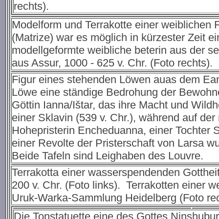
rechts).
Modelform und Terrakotte einer weiblichen Fl
(Matrize) war es möglich in kürzester Zeit e
modellgeformte weibliche beterin aus der sel
aus Assur, 1000 - 625 v. Chr. (Foto rechts).
Figur eines stehenden Löwen auas dem Eanna-
Löwe eine ständige Bedrohung der Bewohner 
Göttin Ianna/Ištar, das ihre Macht und Wild
einer Sklavin (539 v. Chr.), während auf de
Hohepristerin Encheduanna, einer Tochter 
einer Revolte der Pristerschaft von Larsa w
Beide Tafeln sind Leighaben des Louvre.
Terrakotta einer wasserspendenden Gottheit 
200 v. Chr. (Foto links). Terrakotten einer w
Uruk-Warka-Sammlung Heidelberg (Foto rec
Die Tonstatuette eine des Gottes Ninshubur 