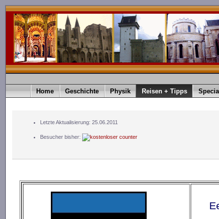
Home
Geschichte
Physik
Reisen + Tipps
Specia
Letzte Aktualisierung: 25.06.2011
Besucher bisher:
Ee