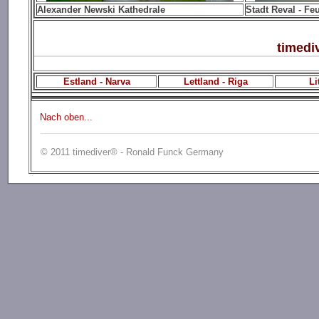
Alexander Newski Kathedrale
Stadt Reval - F
timedi
Estland - Narva
Lettland - Riga
Li
Nach oben...
© 2011 timediver® - Ronald Funck Germany