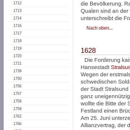
die Bevölkerung. R
1712
Qualen sind an de
1713
unterschreibt die Fr
1714
1716
Nach oben...
1717
1718
1719
1628
1720
Die Forderung kai
1721
Hansestadt
Stralsu
1739
Wegen der erstmals
1750
schwedischen Solda
1756
der Stadt Stralsund
1757
ganz uneigennützig
1758
wollte die Bitte de
1759
Festland einen Brüc
1762
Am 25. Juni unterz
1766
Allianzvertrag, de