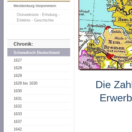
Mecklenburg-Vorpommern
Ostseeküste - Erholung -
Erlebnis - Geschichte
Chronik:
Schwedisch Deutschland
1627
1628
1629
Die Zah
1628 bis 1630
1630
Erwerb
1631
1632
1633
1637
1642