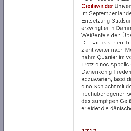
Greifswalder
Universi
Im September lande
Entsetzung Stralsu
erzwingt er in Da
Weißenfels den Übe
Die sächsischen T
zieht weiter nach 
nahm Quartier im v
Trotz eines Appells
Dänenkönig Frederic
abzuwarten, lässt 
eine Schlacht mit 
hochüberlegenen sc
des sumpfigen Gelä
erleidet die dänisc