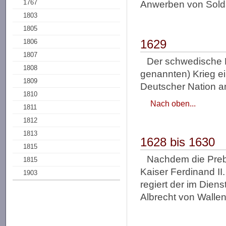
1767
Anwerben von Solda
1803
1805
1629
1806
1807
Der schwedische R
1808
genannten) Krieg e
1809
Deutscher Nation a
1810
Nach oben...
1811
1812
1813
1628 bis 1630
1815
Nachdem die Preb
1815
Kaiser Ferdinand II
1903
regiert der im Die
Albrecht von Wallen