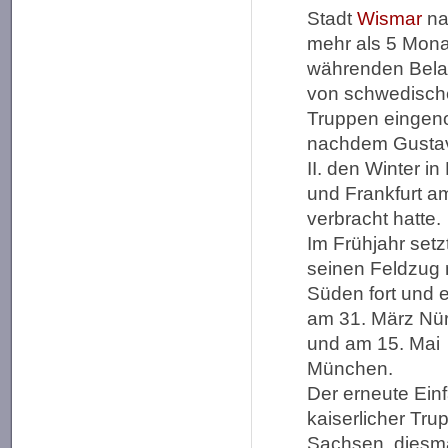
Stadt
Wismar
na
mehr als 5 Mon
währenden Bel
von schwedisc
Truppen einge
nachdem Gusta
II. den Winter in
und Frankfurt a
verbracht hatte.
Im Frühjahr setz
seinen Feldzug
Süden fort und e
am 31. März Nü
und am 15. Mai
München.
Der erneute Einf
kaiserlicher Tru
Sachsen, diesma