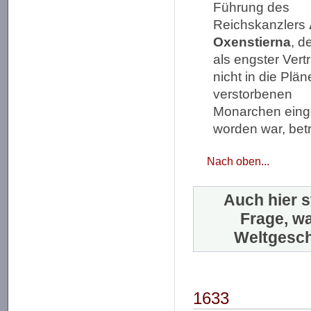
Führung des
Reichskanzlers
Oxenstierna
, d
als engster Vert
nicht in die Plä
verstorbenen
Monarchen eing
worden war, betr
Nach oben...
Auch hier st
Frage, w
Weltgeschi
1633