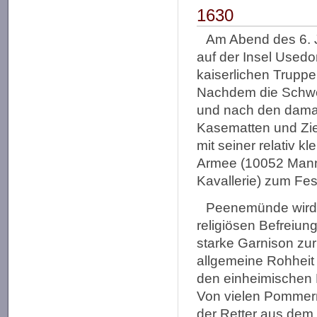
1630
Am Abend des 6. J
auf der Insel Used
kaiserlichen Truppe
Nachdem die Schwed
und nach den damal
Kasematten und Zieg
mit seiner relativ k
Armee (10052 Mann 
Kavallerie) zum Fes
Peenemünde wird d
religiösen Befreiun
starke Garnison zur
allgemeine Rohheit d
den einheimischen 
Von vielen Pommern
der Retter aus dem