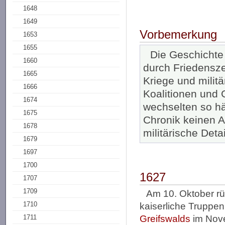
1648
1649
Vorbemerkung
1653
1655
Die Geschichte
1660
durch Friedensze
1665
Kriege und milit
1666
Koalitionen und 
1674
wechselten so hä
1675
Chronik keinen A
1678
militärische Detai
1679
1697
1700
1627
1707
1709
Am 10. Oktober r
1710
kaiserliche Truppen
1711
Greifswalds
im Nove