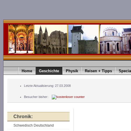
timediver®.timediver Deutschland. timedi
Germany. timediver is a Registered Trad
Home
Geschichte
Physik
Reisen + Tipps
Specia
Letzte Aktualisierung: 27.03.2008
Besucher bisher:
Chronik:
Schwedisch Deutschland