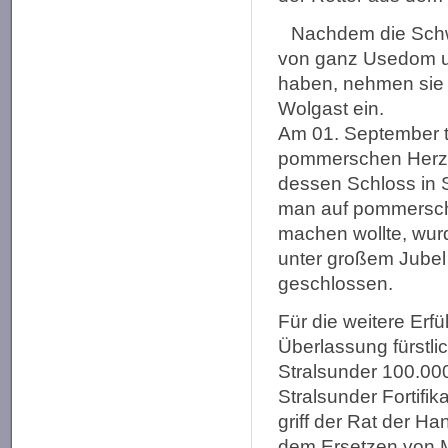
Nachdem die Schw
von ganz Usedom un
haben, nehmen sie a
Wolgast ein.
Am 01. September tri
pommerschen Herzo
dessen Schloss in 
man auf pommersche
machen wollte, wu
unter großem Jubel 
geschlossen.
Für die weitere Erf
Überlassung fürstli
Stralsunder 100.00
Stralsunder Fortifi
griff der Rat der H
dem Ersetzen von M