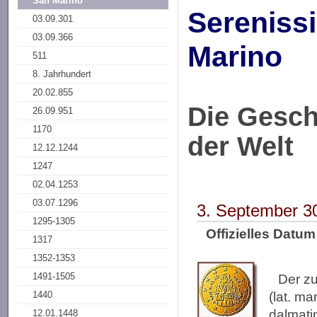
San Marino
Sereniss
03.09.301
03.09.366
Marino
511
8. Jahrhundert
20.02.855
Die Gesch
26.09.951
1170
der Welt
12.12.1244
1247
02.04.1253
03.07.1296
3. September 3
1295-1305
Offizielles Datu
1317
1352-1353
1491-1505
Der z
1440
(lat. m
dalmati
12.01.1448