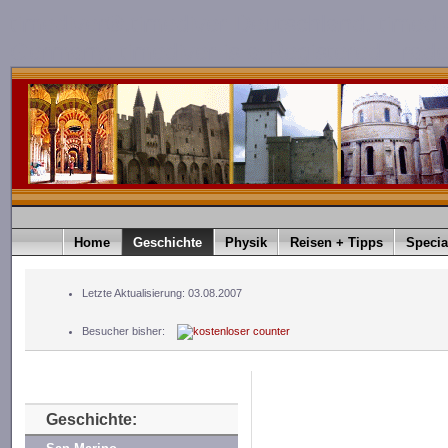
timediver®.timediver Deutschland. timedi
Germany. timediver is a Registered Trad
Home
Geschichte
Physik
Reisen + Tipps
Specia
Letzte Aktualisierung: 03.08.2007
Besucher bisher:
Geschichte: