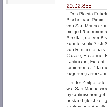
20.02.855
Das Placito Fetret
Bischof von Rimini 
von San Marino zur
einige Ländereien a
Streitfall, der vor 
konnte schließlich
von Rimini niemals i
Casole, Ravellino, F
Laritiniano, Fiorent
für immer als "da m
zugehörig anerkann
In der Zeitperiode
war San Marino wed
byzantinischen gebi
bestand gleichzeiti
zahlreichen Bevölk