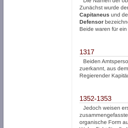
Die Namen der ob
Zunächst wurde der
Capitaneus
und der
Defensor
bezeichne
Beide waren für ein
1317
Beiden Amtsperson
zuerkannt, aus dem
Regierender Kapitä
1352-1353
Jedoch weisen ers
zusammengefassten 
organische Form au