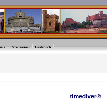
imediver is a Registered Trademark
ials
Rezensionen
Gästebuch
timediver®