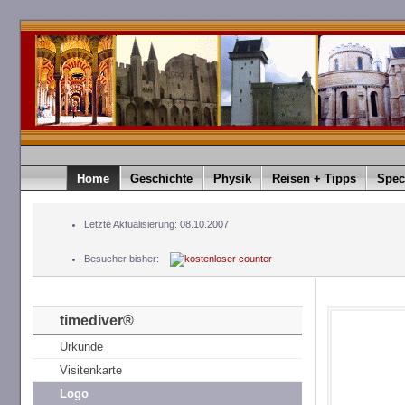
timediver®.timediver Deutschland. timediver ist eine Eingetragene Marke. timediver Germany. t
Home
Geschichte
Physik
Reisen + Tipps
Spec
Letzte Aktualisierung: 08.10.2007
Besucher bisher:
timediver®
Urkunde
Visitenkarte
Logo