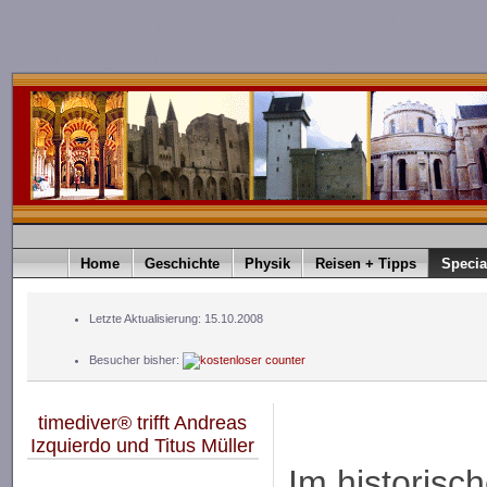
timediver®.timediver Deutschland. timedi
Germany. timediver is a Registered Trad
Home
Geschichte
Physik
Reisen + Tipps
Specia
Letzte Aktualisierung: 15.10.2008
Besucher bisher:
timediver® trifft Andreas
Izquierdo und Titus Müller
Im historis