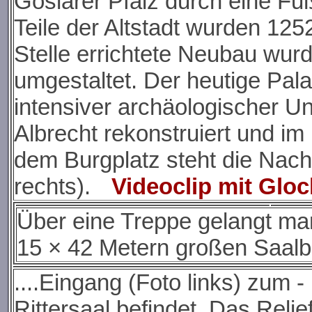
Goslarer Pfalz durch eine F
Teile der Altstadt wurden 125
Stelle errichtete Neubau wur
umgestaltet. Der heutige Pal
intensiver archäologischer 
Albrecht rekonstruiert und im
dem Burgplatz steht die Nac
rechts).
Videoclip mit Gl
Über eine Treppe gelangt ma
15 × 42 Metern großen Saalba
....Eingang (Foto links) zum -
Rittersaal befindet. Das Reli