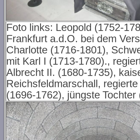
Foto links: Leopold (1752-178
Frankfurt a.d.O. bei dem Vers
Charlotte (1716-1801), Schwes
mit Karl I (1713-1780)., regie
Albrecht II. (1680-1735), kai
Reichsfeldmarschall, regierte
(1696-1762), jüngste Tochter