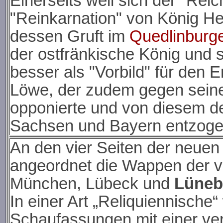
Einerseits weil sich der "Rei
"Reinkarnation" von König Hei
dessen Gruft im
Quedlinburg
der ostfränkische König und s
besser als "Vorbild" für den 
Löwe, der zudem gegen seinen
opponierte und von diesem d
Sachsen und Bayern entzog
An den vier Seiten der neuen
angeordnet die Wappen der 
München, Lübeck und
Lüneb
In einer Art „Reliquiennische
Schaufassungen mit einer ve