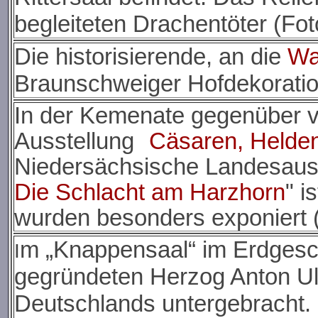
begleiteten Drachentöter (Fot
Die historisierende, an die
Wa
Braunschweiger Hofdekoratio
In der Kemenate gegenüber vo
Ausstellung
Cäsaren, Helden
Niedersächsische Landesaus
Die Schlacht am Harzhorn
" i
wurden besonders exponiert (
m „Knappensaal“ im Erdgesch
I
gegründeten Herzog Anton U
Deutschlands untergebracht. 