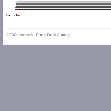
Nach oben...
© 2009 timediver® - Ronald Funck Germany