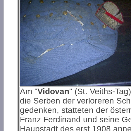
Am "
Vidovan
" (St. Veiths-Ta
die Serben der verloreren Sc
gedenken, statteten der öster
Franz Ferdinand und seine Ge
Haupstadt des erst 1908 anne