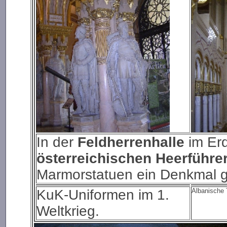
In der
Feldherrenhalle
im Er
österreichischen Heerführe
Marmorstatuen ein Denkmal g
KuK-Uniformen im 1.
Albanische 
Weltkrieg.