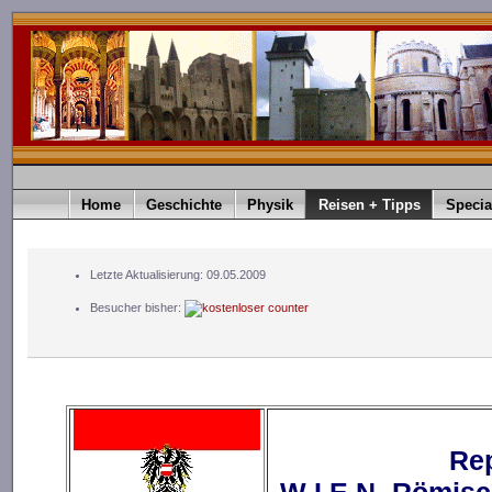
Home
Geschichte
Physik
Reisen + Tipps
Specia
Letzte Aktualisierung: 09.05.2009
Besucher bisher:
Rep
W I E N -Römis