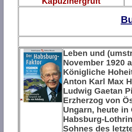
Kapuzinergruft
Bu
Leben und (umstr
November 1920 
Königliche Hohei
Anton Karl Max H
Ludwig Gaetan Piu
Erzherzog von Ös
Ungarn
, heute in
Habsburg-Lothri
Sohnes des letzt