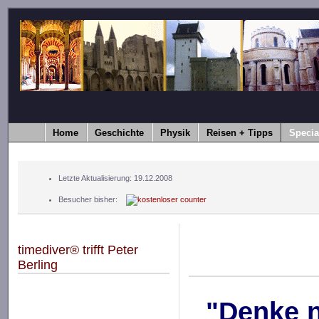
Home
Geschichte
Physik
Reisen + Tipps
Specia
Letzte Aktualisierung: 19.12.2008
Besucher bisher:
timediver® trifft Peter
Berling
"Denke n