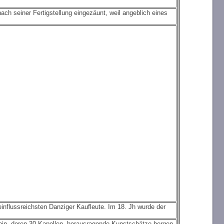
ch seiner Fertigstellung eingezäunt, weil angeblich eines
influssreichsten Danziger Kaufleute. Im 18. Jh wurde der
 ein, deren 30 Kapellen herausragende Kunstschätze bergen.