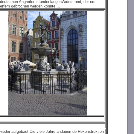
n deutschen Angreifen stundenlangenWiderstand, der erst
rfern gebrochen werden konnte....
 wieder aufgebaut Die viele Jahre andauernde Rekonstruktion