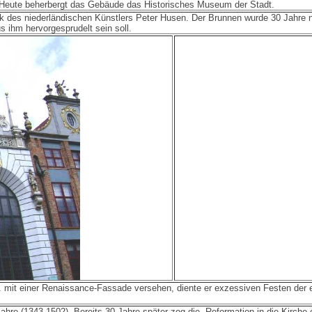
s. Heute beherbergt das Gebäude das Historisches Museum der Stadt.
k des niederländischen Künstlers Peter Husen. Der Brunnen wurde 30 Jahre na
s ihm hervorgesprudelt sein soll.
 mit einer Renaissance-Fassade versehen, diente er exzessiven Festen der e
ahre (1343-1502). Bereits 30 Jahre später zog die Reformation in die Kirche