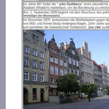
Im Jahre 997 findet die "
urbs Gyddancz
" erste urkundliche
Adalbert (Wojtěch) niederlässt, um die Bevölerung zu christi
Am. 1. September 1939 beginnt mit dem Beschuss des polnisc
Verteidiger der Westerplatte)
Im Dezember 1970 protestierten die Werftarbeitern gegen d
von Miliz und Armee blutig niedergeschlagen. Zehn Jahre spä
und gründeten die Gewerkschaft Solidarność.
(Das 1980 zu Eh