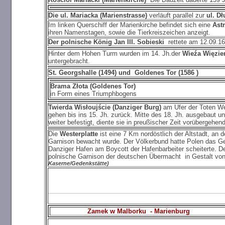
Die ul. Mariacka (Marienstrasse)
verläuft parallel zur
ul. D
Im linken Querschiff der Marienkirche befindet sich eine
Ast
ihren Namenstagen, sowie die Tierkreiszeichen anzeigt.
Der polnische König Jan III. Sobieski
rettete am 12.09.16
Hinter dem Hohen Turm wurden im 14. Jh.der
Wieźa Więzie
untergebracht.
St. Georgshalle (1494) und Goldenes Tor (
1586 )
Brama Złota (Goldenes Tor)
in Form eines Triumphbogens
Twierda Wisłoujście (Danziger Burg)
am Ufer der Toten Wei
gehen bis ins 15. Jh. zurück. Mitte des 18. Jh. ausgebaut 
weiter befestigt, diente sie in preußischer Zeit vorübergehen
Die
Westerplatte
ist eine 7 Km nordöstlich der Altstadt, an
Garnison bewacht wurde. Der Völkerbund hatte Polen das Gel
Danziger Hafen am Boycott der Hafenbarbeiter scheiterte. D
polnische Garnison der deutschen Übermacht in Gestalt von 3
Kaserne/Gedenkstätte)
Zamek w Malborku - Marienburg