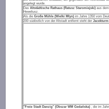
angelegt wurde.
Das
Altstädtische Rathaus (Ratusz Staromiejski)
aus dem 
Heweliusz.
Als die
Große Mühle (Wielki Młyn)
im Jahre 1350 vom Deuts
200 südöstlich von der Altstadt entfernt steht der
Jacekturm
"Freie Stadt Danzig" (Obszar WM Gedańska)
, die im Jah