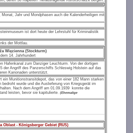
, Monat, Jahr und Mondphasen auch die Kalenderheiligen mit
teinmuseum ist dort heute der Lehrstuhl für Kriminalistik
inks der Mottlau.
źa Więzienna (Stockturm)
 dem 14. Jahrhundert
den Hafenkanal zum Danziger Leuchturm. Von der dortigen
5 der Angriff des Panzerschiffs Schleswig Holstein auf das
teren Kanonaden unterstützt.
rt ein Munitionstransitdepot, das von einer 182 Mann starken
h bedroht wurde und die Auslieferung von Kriegsgerät im
erhalten. Nach dem Angriff am 01.09.1939 konnte die
nd leisten, bevor sie kapitulierte.
(Ehemalige
a Oblast - Königsberger Gebiet (RUS)