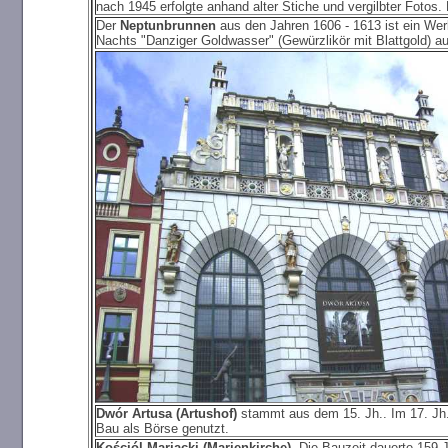
nach 1945 erfolgte anhand alter Stiche und vergilbter Foto
Der
Neptunbrunnen
aus den Jahren 1606 - 1613 ist ein Wer
Nachts "Danziger Goldwasser" (Gewürzlikör mit Blattgold) au
Dwór Artusa (Artushof)
stammt aus dem 15. Jh.. Im 17. Jh.
Bau als Börse genutzt.
Koś
ciól Mariacki
(Marienkirche)
Die Bauzeit dauerte 159 J