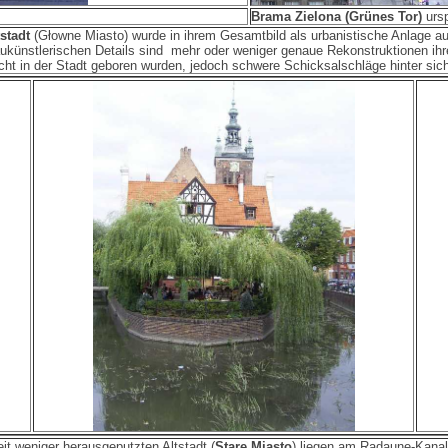
Brama Zielona (Grünes Tor)
ursp
stadt
(Głowne Miasto) wurde in ihrem Gesamtbild als urbanistische Anlage au
baukünstlerischen Details sind mehr oder weniger genaue Rekonstruktionen i
ht in der Stadt geboren wurden, jedoch schwere Schicksalschläge hinter sich
t weniger herausgeputzten Altstadt (
Stare Miasto
) liegen am Radaune-Kana