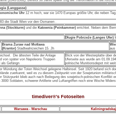
ługia (Langgasse)
ronomische Uhr
.12 m hoch, war sie 1470 Europas größte Uhr, die neben Tag
83 die Stadt Wien vor den Osmanen .
nna (Stockturm)
und die
Katownia (Peinkammer)
errichtet. Neben dem Berns
Długie Pobrze
źe
(Langes Ufer)
l
Brama Żuraw nad Motława
Wie
(Krantor)
Stadtwahrzeichen 15. Jh
aus
chsel. Die ältesten Teile der Anlage
Blick von der Westerplatte über 
und von später von Napoleons Truppen
Uferseite aus wurde am 01.09.194
d als Gefängn
polnische Munitionsdepot mit wei
 der Mündung der Toten Weichsel gelegene Halbinsel. Seit 1920 befand sich do
ände zuerkannt, weil es zu diesem Zeiitpunkt von der Sowjetunion militärisc
er Stützpunkt blieb auch nach Beilegung des sowjetisch-polnischen Konflikt 
000 Soldaten, schwerer Artillerie und Luftangriffen noch eine Woche Widersta
timediver®'s Fotoseiten
Warsawa - Warschau
Kaliningradskaj