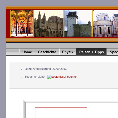
Home
Geschichte
Physik
Reisen + Tipps
Spec
Letzte Aktualisierung: 23.09.2013
Besucher bisher: